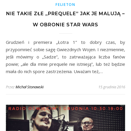
FELIETON
NIE TAKIE ZŁE „PREQUELE” JAK JE MALUJĄ –
W OBRONIE STAR WARS
Grudzień i premiera „Łotra 1” to dobry czas, by
przypomnieć sobie sagę Gwiezdnych Wojen. I niezmiennie,
jeśli mówimy o „Sadze”, to zatrważająca liczba fanów
powie; „ale dla mnie prequele nie istnieją”, lub też będzie
miała do nich spore zastrzeżenia. Uważam też,…
Przez
Michał Stonawski
15 grudnia 2016