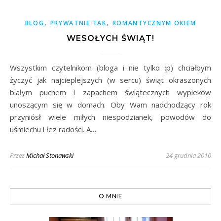
,
,
BLOG
PRYWATNIE TAK
ROMANTYCZNYM OKIEM
WESOŁYCH ŚWIĄT!
Wszystkim czytelnikom (bloga i nie tylko ;p) chciałbym
życzyć jak najcieplejszych (w sercu) świąt okraszonych
białym puchem i zapachem świątecznych wypieków
unoszącym się w domach. Oby Wam nadchodzący rok
przyniósł wiele miłych niespodzianek, powodów do
uśmiechu i łez radości. A…
Przez
Michał Stonawski
24 grudnia 2010
O MNIE