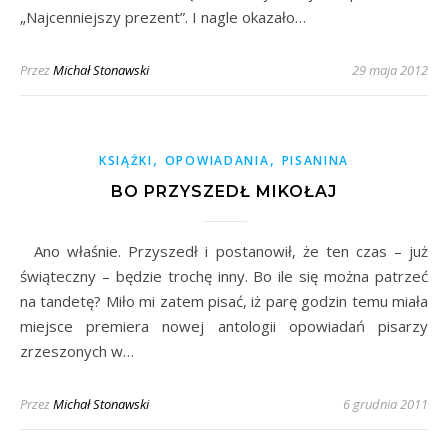
„Najcenniejszy prezent”. I nagle okazało…
Przez
Michał Stonawski
29 maja 2012
,
,
KSIĄŻKI
OPOWIADANIA
PISANINA
BO PRZYSZEDŁ MIKOŁAJ
Ano właśnie. Przyszedł i postanowił, że ten czas – już
świąteczny – będzie trochę inny. Bo ile się można patrzeć
na tandetę? Miło mi zatem pisać, iż parę godzin temu miała
miejsce premiera nowej antologii opowiadań pisarzy
zrzeszonych w…
Przez
Michał Stonawski
6 grudnia 2011