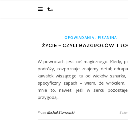
,
OPOWIADANIA
PISANINA
ŻYCIE – CZYLI BAZGROŁÓW TRO
W powrotach jest coś magicznego. Kiedy, po
podróży, rozpoznaje znajomy detal; odrapa
kawałek wiszącego tu od wieków sznurka,
specyficzny zapach – wiem, że wróciłem. 
mnie to, nawet, jeśli w sercu pozostaje
przygodą.…
Przez
Michał Stonawski
8 sie