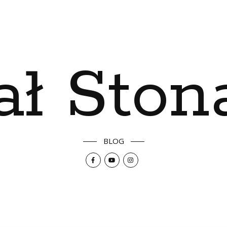
ał Ston
BLOG