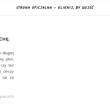
STRONA OFICJALNA – KLIKNIJ, BY WEJŚĆ
CHĘ.
 długiej
ny płot,
 czy też
I cieszy
 żal za
rpnia 2010