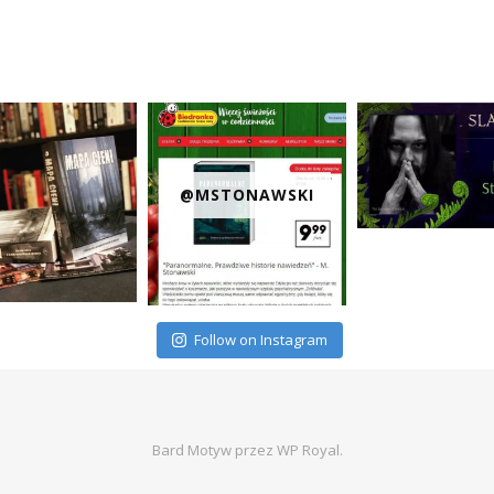
@MSTONAWSKI
Follow on Instagram
Bard Motyw przez
WP Royal
.