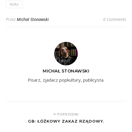
łóżko
Przez
Michał Stonawski
0 Comments
MICHAŁ STONAWSKI
Pisarz, zjadacz popkultury, publicysta.
POPRZEDNI
GB: ŁÓŻKOWY ZAKAZ RZĄDOWY.