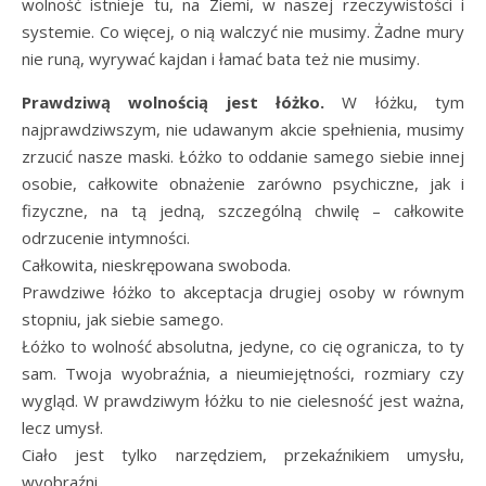
wolność istnieje tu, na Ziemi, w naszej rzeczywistości i
systemie. Co więcej, o nią walczyć nie musimy. Żadne mury
nie runą, wyrywać kajdan i łamać bata też nie musimy.
Prawdziwą wolnością jest łóżko.
W łóżku, tym
najprawdziwszym, nie udawanym akcie spełnienia, musimy
zrzucić nasze maski. Łóżko to oddanie samego siebie innej
osobie, całkowite obnażenie zarówno psychiczne, jak i
fizyczne, na tą jedną, szczególną chwilę – całkowite
odrzucenie intymności.
Całkowita, nieskrępowana swoboda.
Prawdziwe łóżko to akceptacja drugiej osoby w równym
stopniu, jak siebie samego.
Łóżko to wolność absolutna, jedyne, co cię ogranicza, to ty
sam. Twoja wyobraźnia, a nieumiejętności, rozmiary czy
wygląd. W prawdziwym łóżku to nie cielesność jest ważna,
lecz umysł.
Ciało jest tylko narzędziem, przekaźnikiem umysłu,
wyobraźni.