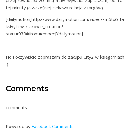
przeprowadziła ze mną mały wywiad. Zapraszam, od 10-
tej minuty (a wcześniej ciekawa relacja z targów).
[dailymotion]http://www.dailymotion.com/video/xm6tx6_targi
ksiyyki-w-krakowie_creation?
start=938#from=embed[/dailymotion]
No i oczywiście zapraszam do zakupu City2 w księgarniach
:)
Comments
comments
Powered by
Facebook Comments