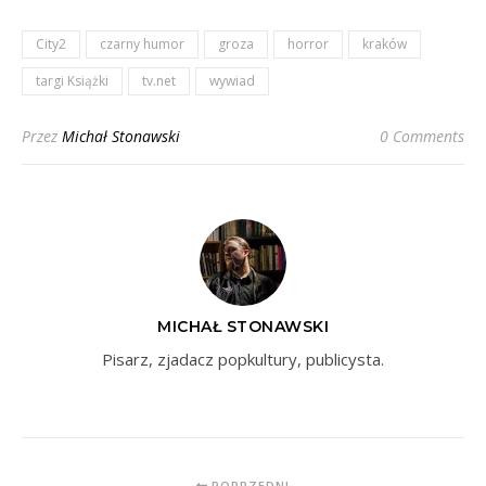
City2
czarny humor
groza
horror
kraków
targi Książki
tv.net
wywiad
Przez
Michał Stonawski
0 Comments
MICHAŁ STONAWSKI
Pisarz, zjadacz popkultury, publicysta.
POPRZEDNI