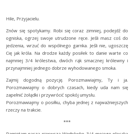
Hile, Przyjacielu.
Znów się spotykamy. Robi się coraz zimniej, podejdź do
ogniska, ogrzej swoje utrudzone ręce. Jeśli masz coś do
jedzenia, wrzuć do wspólnego garnka. Jeśli nie, ugoszczę
Cię jak króla. Na drodze każdy posiłek to danie warte co
najmniej 3/4 królestwa, dwóch rąk smacznej królewny i
przynajmniej jednego dobrze wyhodowanego smoka.
Zajmij dogodną pozycję. Porozmawiajmy, Ty i ja.
Porozmawiajmy o dobrych czasach, kiedy uda nam się
zapełnić żołądki i przywrócić spokój umysłu.
Porozmawiajmy o posiłku, chyba jednej z najważniejszych
rzeczy na trakcie.
***
Pamiętam naszą pierwszą Wędrówkę. 3/4 mojego plecaka