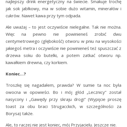
najlepszy drink energetyczny na świecie. Smakuje trochę
jak sok jabłkowy, ma w sobie dużo witamin, minerałów i
cukrów. Nawet kawa przy tym odpada.
Ale uważaj – to jest oczywiście nielegalne. Tak nie można.
Więc na pewno nie powinieneś zrobić dwu
centymetrowego (głębokość) otworu w pniu na wysokości
jakiegoś metra i oczywiście nie powinieneś też spuszczać z
drzewa soku do butelki, a potem zatkać otworu np.
kawałkiem drewna, czy korkiem.
Koniec…?
Troszkę się nagadałem, prawda? W sumie ta noc była
owocna w opowieści. Bo i mój głód „Lecznicy” został
nasycony i „Gawędy przy skraju drogi” (Wypijcie proszę
toast za obu braci Strugacckich, w szczególności za
Borysa) także.
Ale, to raczej nie jest koniec, mój Przyjacielu. Jeszcze nie.