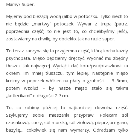
Mamy? Super.
Myjemy pod bieżącą wodą (albo w potoczku. Tylko niech to
nie będzie „martwy” potoczek. Wywar z trupa (patrz.
poprzednia część) to nie jest to, co chcielibyśmy jeść),
zostawiamy na chwilę, by obciekło. Jak na razie super.
To teraz zaczyna się ta przyjemna część, którą kocha każdy
psychopata. Mięso będziemy dręczyć. Wycinać mu zbędny
tłuszcz. Jak najwięcej. Wyciąć i dać kotu/psu/ptaszkowi za
oknem. Im mniej tłuszczu, tym lepiej. Następnie mięso
kroimy w poprzek włókien na płaty o grubości 3-5mm,
potem wzdłuż – by nasze mięso stało się takimi
„kotlecikami” o długości 2-3cm.
To, co robimy później to najbardziej dowolna część.
Szykujemy sobie mieszanki przypraw. Polecam sól
czosnkową, curry, sól morską, sól ziołową, pieprz,oregano,
bazylię… cokolwiek się nam wymarzy. Odradzam tylko