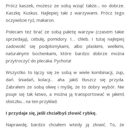
Prócz kaszek, możesz ze sobą wziąć także… no dobrze.
Kaszkę. Kuskus. Najlepiej taki z warzywami. Prócz tego
oczywiście ryż, makaron.
Polecam też brać ze sobą paletę warzyw (czasem takie
sprzedają), cebulę, pomidory. I… chleb. I tutaj najlepiej
zadowolić się podpłomykami, albo płaskimi, wielkimi,
naturalnymi bochenkami, które bardzo dobrze można
przytroczyć do plecaka. Pychota!
Wszystko to łączy się ze sobą w wiele kombinacji, zup,
dań. śniadań, kolacji… aha. Jakiś tłuszcz się przyda.
Zabrałem ze sobą oliwę i myślę, że to dobry wybór. Nie
psuje się tak łatwo, a można ją transportować w jakimś
słoiczku… na ten przykład.
I przydaje się, jeśli chciałbyś złowić rybkę.
Naprawdę, bardzo chciałem wtedy ją złowić. To, że