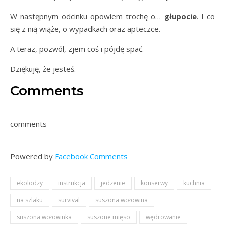
W następnym odcinku opowiem trochę o…
głupocie
. I co
się z nią wiąże, o wypadkach oraz apteczce.
A teraz, pozwól, zjem coś i pójdę spać.
Dziękuję, że jesteś.
Comments
comments
Powered by
Facebook Comments
ekolodzy
instrukcja
jedzenie
konserwy
kuchnia
na szlaku
survival
suszona wołowina
suszona wołowinka
suszone mięso
wędrowanie