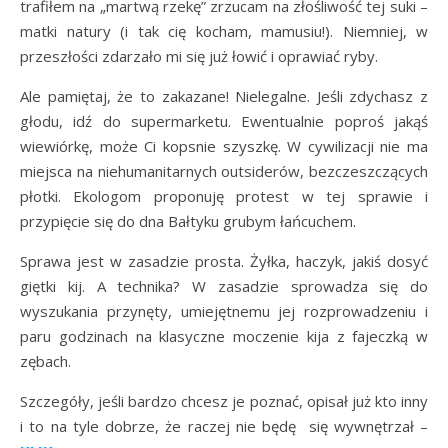
trafiłem na „martwą rzekę” zrzucam na złośliwość tej suki –
matki natury (i tak cię kocham, mamusiu!). Niemniej, w
przeszłości zdarzało mi się już łowić i oprawiać ryby.
Ale pamiętaj, że to zakazane! Nielegalne. Jeśli zdychasz z
głodu, idź do supermarketu. Ewentualnie poproś jakąś
wiewiórkę, może Ci kopsnie szyszkę. W cywilizacji nie ma
miejsca na niehumanitarnych outsiderów, bezczeszczących
płotki. Ekologom proponuję protest w tej sprawie i
przypięcie się do dna Bałtyku grubym łańcuchem.
Sprawa jest w zasadzie prosta. Żyłka, haczyk, jakiś dosyć
giętki kij. A technika? W zasadzie sprowadza się do
wyszukania przynęty, umiejętnemu jej rozprowadzeniu i
paru godzinach na klasyczne moczenie kija z fajeczką w
zębach.
Szczegóły, jeśli bardzo chcesz je poznać, opisał już kto inny
i to na tyle dobrze, że raczej nie będę się wywnętrzał –