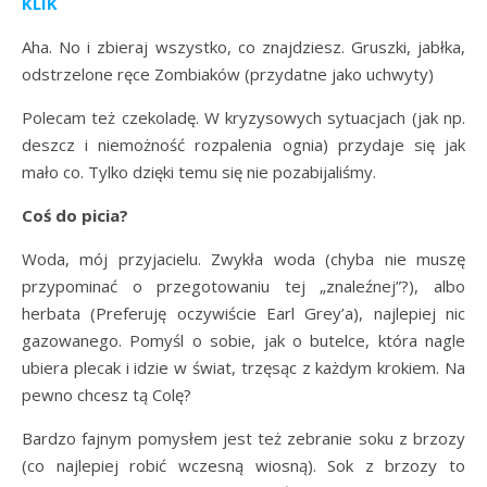
KLIK
Aha. No i zbieraj wszystko, co znajdziesz. Gruszki, jabłka,
odstrzelone ręce Zombiaków (przydatne jako uchwyty)
Polecam też czekoladę. W kryzysowych sytuacjach (jak np.
deszcz i niemożność rozpalenia ognia) przydaje się jak
mało co. Tylko dzięki temu się nie pozabijaliśmy.
Coś do picia?
Woda, mój przyjacielu. Zwykła woda (chyba nie muszę
przypominać o przegotowaniu tej „znaleźnej”?), albo
herbata (Preferuję oczywiście Earl Grey’a), najlepiej nic
gazowanego. Pomyśl o sobie, jak o butelce, która nagle
ubiera plecak i idzie w świat, trzęsąc z każdym krokiem. Na
pewno chcesz tą Colę?
Bardzo fajnym pomysłem jest też zebranie soku z brzozy
(co najlepiej robić wczesną wiosną). Sok z brzozy to