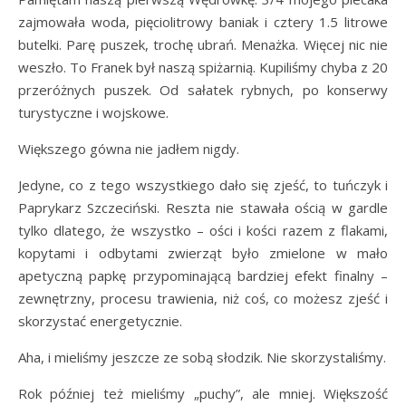
zajmowała woda, pięciolitrowy baniak i cztery 1.5 litrowe
butelki. Parę puszek, trochę ubrań. Menażka. Więcej nic nie
weszło. To Franek był naszą spiżarnią. Kupiliśmy chyba z 20
przeróżnych puszek. Od sałatek rybnych, po konserwy
turystyczne i wojskowe.
Większego gówna nie jadłem nigdy.
Jedyne, co z tego wszystkiego dało się zjeść, to tuńczyk i
Paprykarz Szczeciński. Reszta nie stawała ością w gardle
tylko dlatego, że wszystko – ości i kości razem z flakami,
kopytami i odbytami zwierząt było zmielone w mało
apetyczną papkę przypominającą bardziej efekt finalny –
zewnętrzny, procesu trawienia, niż coś, co możesz zjeść i
skorzystać energetycznie.
Aha, i mieliśmy jeszcze ze sobą słodzik. Nie skorzystaliśmy.
Rok później też mieliśmy „puchy”, ale mniej. Większość