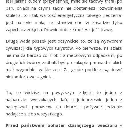
Jeśli jakimś cudem (przynajmniej mnie się takowy trafił) po
paru dniach na czymś takim nie dostaniesz rozwolnienia
stulecia, to i tak wartość energetyczna takiego „jedzenia”
jest na tyle mała, że stanowi ono w zasadzie tylko
zapychacz żołądka. Równie dobrze możesz jeść trawę.
Drugą wadą puszek jest oczywiście to, że są wytworem
cywilizacji dla typowych turystów. Po pierwsze, na szlaku
nie ma za bardzo co zrobić z metalowymi odpadkami, po
drugie ich twórcy zadbali, byś po zakupie parunastu takich
miał wygodniej w kieszeni. Za grube portfele są dosyć
niekomfortowe – gniotą.
To, co widzisz na powyższym zdjęciu to jedno z
najbardziej wyszukanych dań, a jednocześnie jeden z
najlepszych pomysłów na dobre i pożywne jedzenie
nadające się do wszystkiego.
Przed państwem bohater dzisiejszego wieczoru –