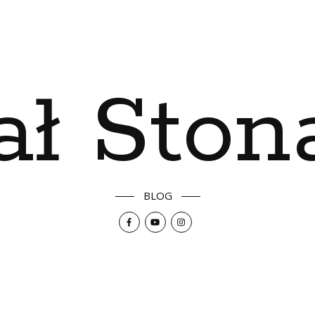
ał Ston
BLOG