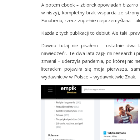
A potem ebook – zbiorek opowiadań bizarro f
w niszy), kompletny brak wsparcia ze strony
Fanaberia, rzecz zupełnie nieprzemyślana – ale
Każda z tych publikacji to debiut. Ale taki „p
Dawno tutaj nie pisałem – ostatnie dwa la
nawiedzeń”. Te dwa lata zajął mi research i pi
zmienił – uderzyła pandemia, po której nic ni
literackim pojawiła się moja pierwsza, sa
wydawnictw w Polsce – wydawnictwie Znak.