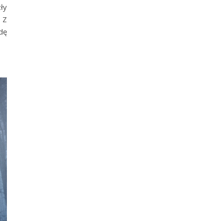
ły
. Z
dę