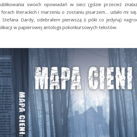
ublikowania swoich opowiadań w sieci (gdzie przecież znalaz
 forach literackich i marzeniu o zostaniu pisarzem… udało mi się
 i Stefana Dardy, odebrałem pierwszą (i póki co jedyną) nagro
ublikacji w papierowej antologii pokonkursowych tekstów.