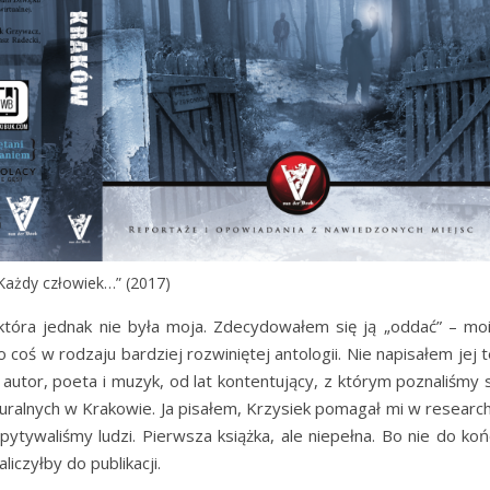
Każdy człowiek…” (2017)
 która jednak nie była moja. Zdecydowałem się ją „oddać” – mo
 coś w rodzaju bardziej rozwiniętej antologii. Nie napisałem jej 
 autor, poeta i muzyk, od lat kontentujący, z którym poznaliśmy 
turalnych w Krakowie. Ja pisałem, Krzysiek pomagał mi w research
tywaliśmy ludzi. Pierwsza książka, ale niepełna. Bo nie do koń
liczyłby do publikacji.