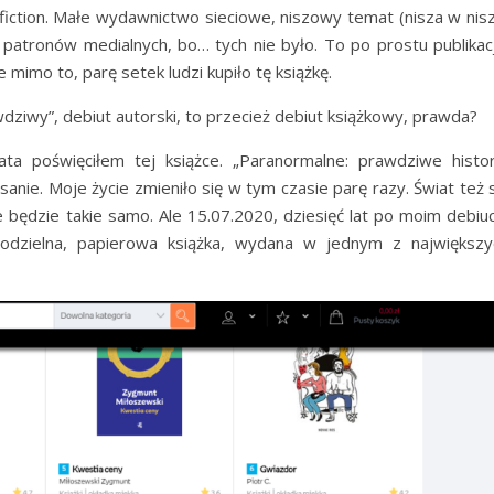
iction. Małe wydawnictwo sieciowe, niszowy temat (nisza w nisz
 patronów medialnych, bo… tych nie było. To po prostu publikacj
 mimo to, parę setek ludzi kupiło tę książkę.
rawdziwy”, debiut autorski, to przecież debiut książkowy, prawda?
ta poświęciłem tej książce. „Paranormalne: prawdziwe histor
sanie. Moje życie zmieniło się w tym czasie parę razy. Świat też 
e będzie takie samo. Ale 15.07.2020, dziesięć lat po moim debiuc
modzielna, papierowa książka, wydana w jednym z największy