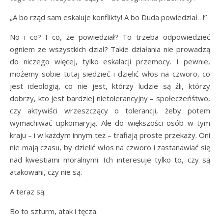
„A bo rząd sam eskaluje konflikty! A bo Duda powiedział…!”
No i co? I co, że powiedział? To trzeba odpowiedzieć
ogniem ze wszystkich dział? Takie działania nie prowadzą
do niczego więcej, tylko eskalacji przemocy. I pewnie,
możemy sobie tutaj siedzieć i dzielić włos na czworo, co
jest ideologią, co nie jest, którzy ludzie są źli, którzy
dobrzy, kto jest bardziej nietolerancyjny – społeczeńśtwo,
czy aktywiści wrzeszczący o tolerancji, żeby potem
wymachiwać cipkomaryją. Ale do większości osób w tym
kraju – i w każdym innym też – trafiają proste przekazy. Oni
nie mają czasu, by dzielić włos na czworo i zastanawiać się
nad kwestiami moralnymi. Ich interesuje tylko to, czy są
atakowani, czy nie są.
A teraz są.
Bo to szturm, atak i tęcza.