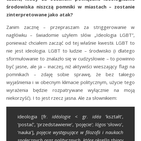
środowiska niszczą pomniki w miastach – zostanie
zinterpretowane jako atak?
Zanim zacznę – przepraszam za striggerowanie w
nagłówku – świadomie użyłem słów „Ideologia LGBT”,
ponieważ chciałem zacząć od tej właśnie kwestii. LGBT to
nie jest ideologia. LGBT to ludzie – środwisko (i dlatego
sformułowanie to znalazło się w cudzysłowie – to powinno
być jasne, ale ja – inaczej, niż aktywiści wieszający flagi na
pomnikach – zdaję sobie sprawę, że bez takiego
wyjaśnienia i w obecnym klimacie politycznym, użycie tego
wyrażenia będzie rozpatrywane wyłącznie na moją
niekorzyść). I to jest rzecz jasna. Ale za słownikiem:
ideologia [fr.
idéologie
< gr.
idéa
‘kształt’,
‘postać’, ‘przedstawienie’, ‘pojęcie’;
lógos
‘słowo’,
‘nauka’],
pojęcie występujące w filozofii i naukach
społecznych oraz politycznych, które określa zbiory