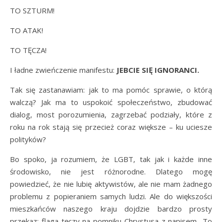
TO SZTURM!
TO ATAK!
TO TĘCZA!
I ładne zwieńczenie manifestu:
JEBCIE SIĘ IGNORANCI.
Tak się zastanawiam: jak to ma pomóc sprawie, o którą
walczą? Jak ma to uspokoić społeczeństwo, zbudować
dialog, most porozumienia, zagrzebać podziały, które z
roku na rok stają się przecież coraz większe – ku uciesze
polityków?
Bo spoko, ja rozumiem, że LGBT, tak jak i każde inne
środowisko, nie jest różnorodne. Dlatego mogę
powiedzieć, że nie lubię aktywistów, ale nie mam żadnego
problemu z popieraniem samych ludzi. Ale do większości
mieszkańców naszego kraju dojdzie bardzo prosty
przekaz: flaga tęczy na pomniku Chrystusa z napisem „To