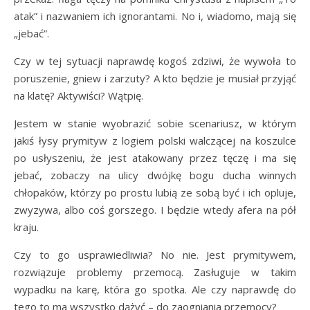
atak” i nazwaniem ich ignorantami. No i, wiadomo, mają się
„jebać”.
Czy w tej sytuacji naprawdę kogoś zdziwi, że wywoła to
poruszenie, gniew i zarzuty? A kto będzie je musiał przyjąć
na klatę? Aktywiści? Wątpię.
Jestem w stanie wyobrazić sobie scenariusz, w którym
jakiś łysy prymityw z logiem polski walczącej na koszulce
po usłyszeniu, że jest atakowany przez tęczę i ma się
jebać, zobaczy na ulicy dwójkę bogu ducha winnych
chłopaków, którzy po prostu lubią ze sobą być i ich opluje,
zwyzywa, albo coś gorszego. I będzie wtedy afera na pół
kraju.
Czy to go usprawiedliwia? No nie. Jest prymitywem,
rozwiązuje problemy przemocą. Zasługuje w takim
wypadku na karę, która go spotka. Ale czy naprawdę do
tego to ma wszystko dążyć – do zaogniania przemocy?