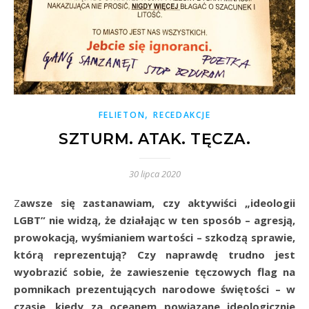
,
FELIETON
RECEDAKCJE
SZTURM. ATAK. TĘCZA.
30 lipca 2020
Zawsze się zastanawiam, czy aktywiści „ideologii
LGBT” nie widzą, że działając w ten sposób – agresją,
prowokacją, wyśmianiem wartości – szkodzą sprawie,
którą reprezentują? Czy naprawdę trudno jest
wyobrazić sobie, że zawieszenie tęczowych flag na
pomnikach prezentujących narodowe świętości – w
czasie, kiedy za oceanem powiązane ideologicznie