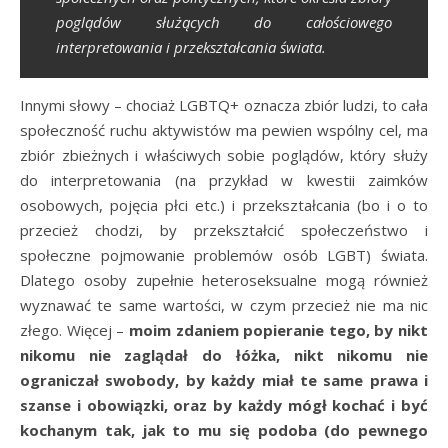
poglądów służących do całościowego
interpretowania i przekształcania świata.
Innymi słowy – chociaż LGBTQ+ oznacza zbiór ludzi, to cała
społeczność ruchu aktywistów ma pewien wspólny cel, ma
zbiór zbieżnych i właściwych sobie poglądów, który służy
do interpretowania (na przykład w kwestii zaimków
osobowych, pojęcia płci etc.) i przekształcania (bo i o to
przecież chodzi, by przekształcić społeczeństwo i
społeczne pojmowanie problemów osób LGBT) świata.
Dlatego osoby zupełnie heteroseksualne mogą również
wyznawać te same wartości, w czym przecież nie ma nic
złego. Więcej –
moim zdaniem popieranie tego, by nikt
nikomu nie zaglądał do łóżka, nikt nikomu nie
ograniczał swobody, by każdy miał te same prawa i
szanse i obowiązki, oraz by każdy mógł kochać i być
kochanym tak, jak to mu się podoba (do pewnego