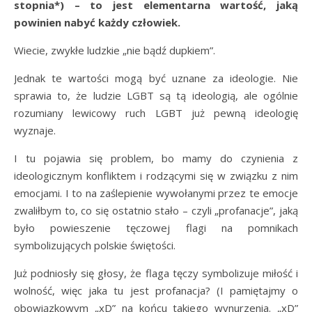
stopnia*) – to jest elementarna wartość, jaką
powinien nabyć każdy człowiek.
Wiecie, zwykłe ludzkie „nie bądź dupkiem”.
Jednak te wartości mogą być uznane za ideologie. Nie
sprawia to, że ludzie LGBT są tą ideologią, ale ogólnie
rozumiany lewicowy ruch LGBT już pewną ideologię
wyznaje.
I tu pojawia się problem, bo mamy do czynienia z
ideologicznym konfliktem i rodzącymi się w związku z nim
emocjami. I to na zaślepienie wywołanymi przez te emocje
zwaliłbym to, co się ostatnio stało – czyli „profanacje”, jaką
było powieszenie tęczowej flagi na pomnikach
symbolizujących polskie świętości.
Już podniosły się głosy, że flaga tęczy symbolizuje miłość i
wolność, więc jaka tu jest profanacja? (I pamiętajmy o
obowiązkowym „xD” na końcu takiego wynurzenia. „xD”