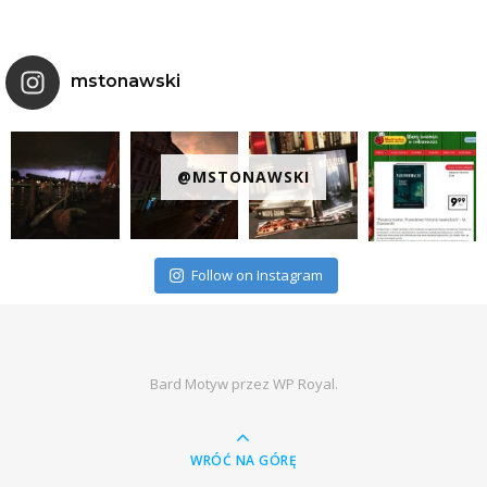
mstonawski
@MSTONAWSKI
Follow on Instagram
Bard Motyw przez
WP Royal
.
WRÓĆ NA GÓRĘ