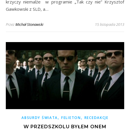
krzyczy niemalże w programie „Tak czy nie” Krzysztof
Gawkowski z SLD, a…
Przez
Michał Stonawski
15 listopada 2013
,
,
ABSURDY ŚWIATA
FELIETON
RECEDAKCJE
W PRZEDSZKOLU BYŁEM ONEM