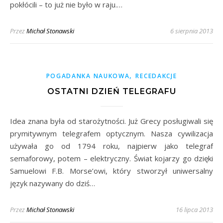
pokłócili – to już nie było w raju.…
Przez
Michał Stonawski
6 sierpnia 2013
,
POGADANKA NAUKOWA
RECEDAKCJE
OSTATNI DZIEŃ TELEGRAFU
Idea znana była od starożytności. Już Grecy posługiwali się
prymitywnym telegrafem optycznym. Nasza cywilizacja
używała go od 1794 roku, najpierw jako telegraf
semaforowy, potem – elektryczny. Świat kojarzy go dzięki
Samuelowi F.B. Morse’owi, który stworzył uniwersalny
język nazywany do dziś…
Przez
Michał Stonawski
16 lipca 2013