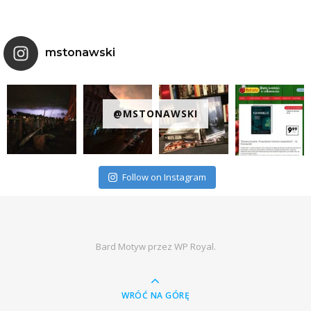
mstonawski
@MSTONAWSKI
Follow on Instagram
Bard Motyw przez
WP Royal
.
WRÓĆ NA GÓRĘ