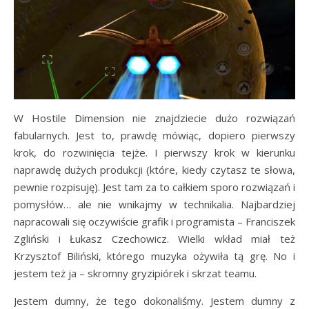
W Hostile Dimension nie znajdziecie dużo rozwiązań
fabularnych. Jest to, prawdę mówiąc, dopiero pierwszy
krok, do rozwinięcia tejże. I pierwszy krok w kierunku
naprawdę dużych produkcji (które, kiedy czytasz te słowa,
pewnie rozpisuję). Jest tam za to całkiem sporo rozwiązań i
pomysłów… ale nie wnikajmy w technikalia. Najbardziej
napracowali się oczywiście grafik i programista – Franciszek
Zgliński i Łukasz Czechowicz. Wielki wkład miał też
Krzysztof Biliński, którego muzyka ożywiła tą grę. No i
jestem też ja – skromny gryzipiórek i skrzat teamu.
Jestem dumny, że tego dokonaliśmy. Jestem dumny z