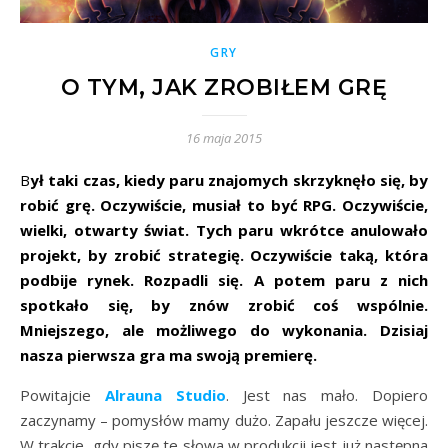
GRY
O TYM, JAK ZROBIŁEM GRĘ
16 maja 2015
Był taki czas, kiedy paru znajomych skrzyknęło się, by
robić grę. Oczywiście, musiał to być RPG. Oczywiście,
wielki, otwarty świat. Tych paru wkrótce anulowało
projekt, by zrobić strategię. Oczywiście taką, która
podbije rynek. Rozpadli się. A potem paru z nich
spotkało się, by znów zrobić coś wspólnie.
Mniejszego, ale możliwego do wykonania. Dzisiaj
nasza pierwsza gra ma swoją premierę.
Powitajcie
Alrauna Studio
. Jest nas mało. Dopiero
zaczynamy – pomysłów mamy dużo. Zapału jeszcze więcej.
W trakcie, gdy piszę te słowa w produkcji jest już następna