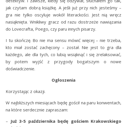
detektyw. I zawsze, kiedy się odzywał, słuchałem go tak,
jak czytam dobrą książkę. A jeśli już przy nich jesteśmy –
gra nie tylko oscyluje wokół literackości. Jest nią wręcz
nasiąknięta. Wnikliwy gracz od razu dostrzeże nawiązania
do Lovecrafta, Poego, czy paru innych pisarzy.
I tu skończę. Bo nie ma sensu mówić więcej – nie trzeba,
kto miał zostać zachęcony – został. Nie jest to gra dla
każdego, ale dla tych, co lubią wsiąknąć i się zrelaksować,
by potem wyjść z przygody bogatszym o nowe
doświadczenie.
Ogłoszenia
Korzystając z okazji.
W najbliższych miesiącach będę gościł na paru konwentach,
na które serdecznie zapraszam:
–
Już 3-5 października będę gościem Krakowskiego