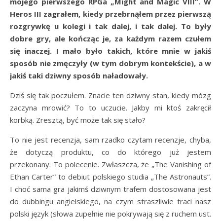
mojego pierwszego RPGa „Might and Magic VIII”. W
Heros III zagrałem, kiedy przebrnąłem przez pierwszą
rozgrywkę u kolegi i tak dalej, i tak dalej. To były
dobre gry, ale kończąc je, za każdym razem czułem
się inaczej. I mało było takich, które mnie w jakiś
sposób nie zmęczyły (w tym dobrym kontekście), a w
jakiś taki dziwny sposób naładowały.
Dziś się tak poczułem. Znacie ten dziwny stan, kiedy mózg
zaczyna mrowić? To to uczucie. Jakby mi ktoś zakręcił
korbką. Zresztą, być może tak się stało?
To nie jest recenzja, sam rzadko czytam recenzje, chyba,
że dotyczą produktu, co do którego już jestem
przekonany. To polecenie. Zwłaszcza, że „The Vanishing of
Ethan Carter” to debiut polskiego studia „The Astronauts”.
I choć sama gra jakimś dziwnym trafem dostosowana jest
do dubbingu angielskiego, na czym straszliwie traci nasz
polski język (słowa zupełnie nie pokrywają się z ruchem ust.