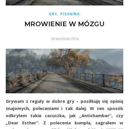
,
GRY
PISANINA
MROWIENIE W MÓZGU
30 września 2014
Grywam z reguły w dobre gry – posiłkuję się opinią
znajomych, poleceniami i tak dalej. W ten sposób
odkryłem takie cacuszka, jak „Antichamber”, czy
„Dear Esther”. Z polecenia kumpla, zagrałem w