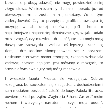
Nawet nie próbują udawać), nie mogę powiedzieć o niej
złego słowa. W niezrozumiały dla mnie sposób, już od
pierwszych minut zostałem nią omotany. Co o tym
zadecydowało? Czy to przepiękna grafika, stawiająca tę
pozycję w absolutnej czołówce, jeśli chodzi o
najpiękniejsze i najbardziej klimatyczne gry, w jakie udało
mi się zagrać, czy muzyka, która… cóż, nie szarpnęła moją
duszą. Nie zachwyciła – zrobiła coś lepszego. Stała się
tłem, które idealnie skomponowało się z obrazem.
Delikatnie sterowała moimi emocjami, czasem wzbudzała
zachwyt, czasem napięcie. Jeśli mówimy o mózgach, to
ścieżka dźwiękowa z gry mój mózg masowała.
I wreszcie fabuła. Prosta, ale wciągająca. Dobrze
rozegrana, bo spotkałem się z zagadką, z dochodzeniem i
sam musiałem poskładać całość do kupy. Fabuła literacka,
bowiem już od początku „Zaginięcia Ethana Cartera” moim
ruchom towarzyszył narrator – czyli moja postać,