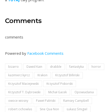
Comments
comments
Powered by
Facebook Comments
bizarro
Dawid Kain
drabble
fantastyka
horror
kazimierz kyrcz
Krakon
Krzysztof Billiński
Krzysztof Maciejewski
Krzysztof Piskorski
Krzysztof T. Dąbrowski
Michał Gacek
Opowiadania
owoce wiosny
Paweł Paliński
Ramsey Campbell
robert cichowlas
Sine Qua Non
Łukasz Śmigiel