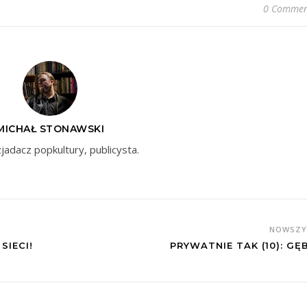
0 Commen
MICHAŁ STONAWSKI
zjadacz popkultury, publicysta.
NOWSZ
SIECI!
PRYWATNIE TAK (10): GĘ