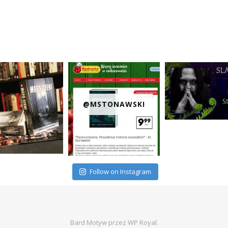
@MSTONAWSKI
Follow on Instagram
Bard Motyw przez
WP Royal
.