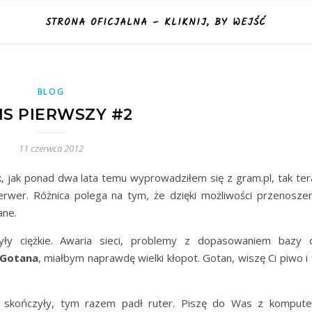
STRONA OFICJALNA – KLIKNIJ, BY WEJŚĆ
BLOG
S PIERWSZY #2
11 czerwca 2012
k, jak ponad dwa lata temu wyprowadziłem się z gram.pl, tak ter
rwer. Różnica polega na tym, że dzięki możliwości przenoszen
ane.
yły ciężkie. Awaria sieci, problemy z dopasowaniem bazy 
Gotana
, miałbym naprawdę wielki kłopot. Gotan, wiszę Ci piwo i
ie skończyły, tym razem padł ruter. Piszę do Was z kompute