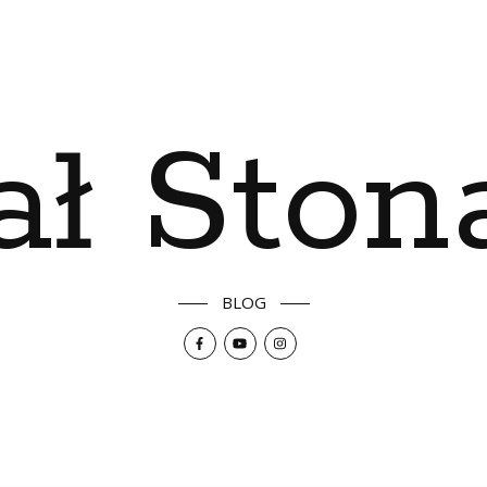
ał Ston
BLOG