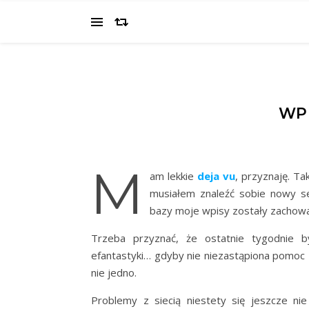
WPI
M
am lekkie
deja vu
, przyznaję. Ta
musiałem znaleźć sobie nowy se
bazy moje wpisy zostały zachow
Trzeba przyznać, że ostatnie tygodnie b
efantastyki… gdyby nie niezastąpiona pomoc
nie jedno.
Problemy z siecią niestety się jeszcze n