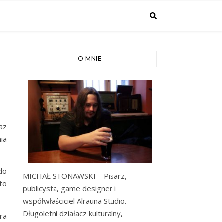
O MNIE
az
ia
do
MICHAŁ STONAWSKI – Pisarz,
 to
publicysta, game designer i
współwłaściciel Alrauna Studio.
Długoletni działacz kulturalny,
ra