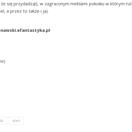
 że się przydadzą!), w zagraconym meblami pokoiku w którym rut
, a przez to także i ja).
onawski.efantastyka.pl
ze)
ki
start