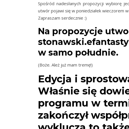
Spośród nadesłanych propozycji wybiorę je
utwór pojawi się w poniedziałek wieczorem w 
Zapraszam serdecznie :)
Na propozycje utwo
stonawski.efantasty
w samo południe.
(Boże. Ależ już mam tremę!)
Edycja i sprostowa
Właśnie się dowie
programu w term
zakończył współpr
wyklucza to także