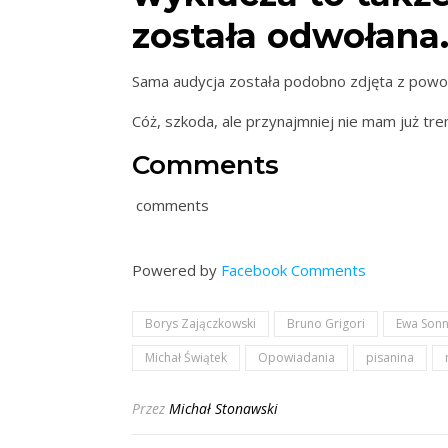
została odwołana
Sama audycja została podobno zdjęta z powo
Cóż, szkoda, ale przynajmniej nie mam już tre
Comments
comments
Powered by
Facebook Comments
Borys Zajączkowski
Bruno Grigori
Ewa Son
Michał Świątek
Opowiadania
pisanina
Przez
Michał Stonawski