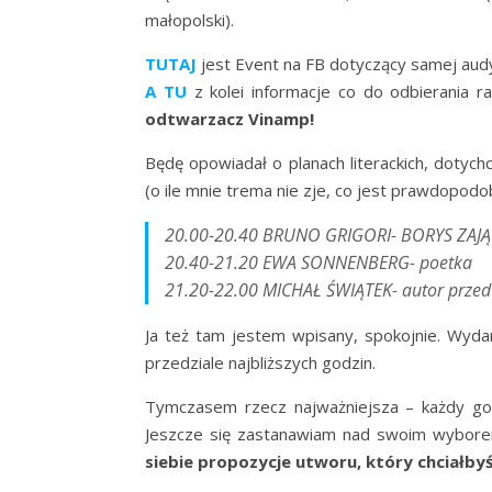
małopolski).
TUTAJ
jest Event na FB dotyczący samej audy
A TU
z kolei informacje co do odbierania r
odtwarzacz Vinamp!
Będę opowiadał o planach literackich, dotyc
(o ile mnie trema nie zje, co jest prawdopod
20.00-20.40 BRUNO GRIGORI- BORYS ZAJ
20.40-21.20 EWA SONNENBERG- poetka
21.20-22.00 MICHAŁ ŚWIĄTEK- autor prze
Ja też tam jestem wpisany, spokojnie. Wydar
przedziale najbliższych godzin.
Tymczasem rzecz najważniejsza – każdy go
Jeszcze się zastanawiam nad swoim wyborem.
siebie propozycje utworu, który chciałbyś 