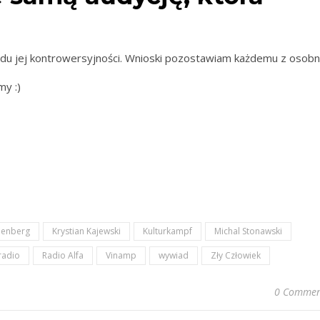
.
du jej kontrowersyjności. Wnioski pozostawiam każdemu z osobn
my :)
nenberg
Krystian Kajewski
Kulturkampf
Michal Stonawski
radio
Radio Alfa
Vinamp
wywiad
Zły Człowiek
0 Commen