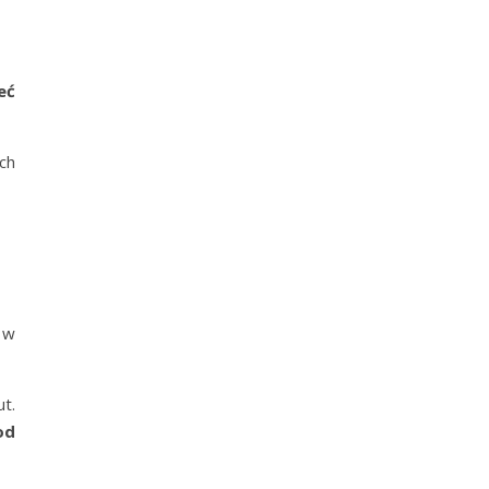
eć
ch
 w
t.
od