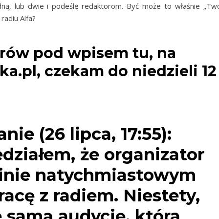
dną, lub dwie i podeślę redaktorom. Być może to właśnie „Twó
radiu Alfa?
rów pod wpisem tu, na
ka.pl, czekam do niedzieli 12
nie (26 lipca, 17:55):
działem, że organizator
inie natychmiastowym
acę z radiem. Niestety,
 samą audycję, która