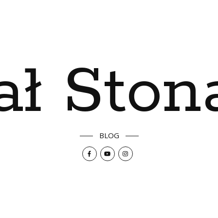
ał Ston
BLOG