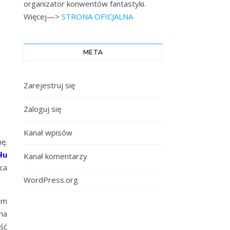
organizator konwentów fantastyki.
Więcej—>
STRONA OFICJALNA
META
Zarejestruj się
Zaloguj się
Kanał wpisów
ę.
łu
Kanał komentarzy
ca
WordPress.org
im
 na
ść