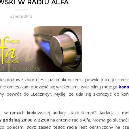
SKI W RADIU ALFA
26 lipca 2012
e tytułowe zbioru jest już na ukończeniu, pewnie jutro je zamkn
ie omieszkam podzielić się wrażeniami, więc pilnuj mojego
kana
ony powrót do „Lecznicy”. Myślę, że uda się skończyć do koń
 w ramach krakowskiej audycji „Kulturkampf”. Audycja z mo
y godziną 20:00 a 22:00
na antenie radia Alfa. Można go słuchać
 (co polecam, gdyż zasięg tegoż radia jest ograniczony na czę