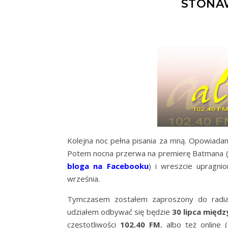
STONAW
Kolejna noc pełna pisania za mną. Opowiadani
Potem nocna przerwa na premierę Batmana (n
bloga na Facebooku
) i wreszcie upragni
września.
Tymczasem zostałem zaproszony do radia,
udziałem odbywać się będzie
30 lipca międz
częstotliwości
102.40 FM
, albo też online