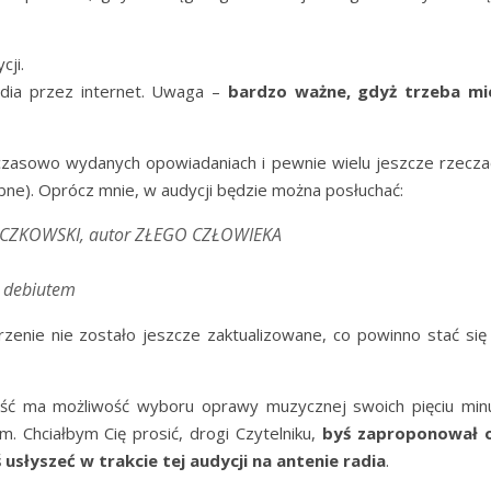
cji.
adia przez internet. Uwaga –
bardzo ważne, gdyż trzeba mi
hczasowo wydanych opowiadaniach i pewnie wielu jeszcze rzecza
obne). Oprócz mnie, w audycji będzie można posłuchać:
ĄCZKOWSKI, autor ZŁEGO CZŁOWIEKA
d debiutem
zenie nie zostało jeszcze zaktualizowane, co powinno stać się
ść ma możliwość wyboru oprawy muzycznej swoich pięciu minu
 Chciałbym Cię prosić, drogi Czytelniku,
byś zaproponował 
usłyszeć w trakcie tej audycji na antenie radia
.