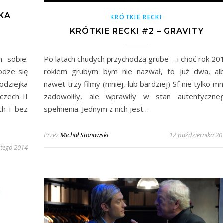
JKA
KRÓTKIE RECKI
KRÓTKIE RECKI #2 – GRAVITY
m sobie:
Po latach chudych przychodzą grube – i choć rok 20
odze się
rokiem grubym bym nie nazwał, to już dwa, al
łodziejka
nawet trzy filmy (mniej, lub bardziej) Sf nie tylko mn
czech. II
zadowoliły, ale wprawiły w stan autentyczne
ch i bez
spełnienia. Jednym z nich jest…
Przez
Michał Stonawski
12 października 20
utego 2014
M