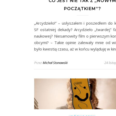
CO JEST NIE TAK Z „NOWY
POCZĄTKIEM”?
„Arcydzieło!” – usłyszałem i poszedłem do ki
SF ostatniej dekady? Arcydzieło „twardej” fa
naukowej? Niesamowity film o pierwszym kon
obcymi? – Takie opinie zalewały mnie od wie
było kwestią czasu, aż w końcu wyląduję w kin
Przez
Michał Stonawski
24 list