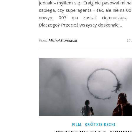
jednak – myliłem się. Craig nie pasował mi na
szpiega, czy superagenta – tak, ale nie na 00
nowym 007 ma zostać ciemnoskóra k
Dlaczego? Przecież wszyscy doskonale…
Przez
Michał Stonawski
15 
,
FILM
KRÓTKIE RECKI