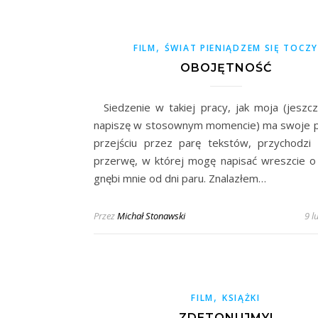
,
FILM
ŚWIAT PIENIĄDZEM SIĘ TOCZY
OBOJĘTNOŚĆ
Siedzenie w takiej pracy, jak moja (jeszcz
napiszę w stosownym momencie) ma swoje p
przejściu przez parę tekstów, przychodzi
przerwę, w której mogę napisać wreszcie o
gnębi mnie od dni paru. Znalazłem…
Przez
Michał Stonawski
9 l
,
FILM
KSIĄŻKI
ZDETONUJMY!