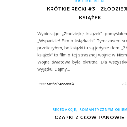
KRÓTKIE RECKI
KRÓTKIE RECKI #3 – ZŁODZIE
KSIĄŻEK
Wybierając „Złodziejkę książek” pomyślałe
„Wspaniale! Film o książkach!” Tymczasem sr
przeliczyłem, bo książki tu są jedynie tłem. „Z
książek” to film o tej strasznej wojnie w Niem
Wojna światowa była okrutna. Dla wszystki
wyjątku. Dajmy…
Przez
Michał Stonawski
7 l
,
RECEDAKCJE
ROMANTYCZNYM OKIE
CZAPKI Z GŁÓW, PANOWIE!