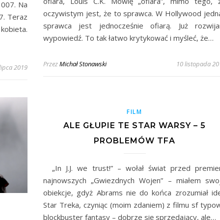
ofiara, Louis C.K. Mówię „ofiara”, mimo tego, 
 007. Na
oczywistym jest, że to sprawca. W Hollywood jedn
7. Teraz
sprawca jest jednocześnie ofiarą. Już rozwij
obieta.
wypowiedź. To tak łatwo krytykować i myśleć, że…
Przez
Michał Stonawski
10 listopada 2
lipca 2019
FILM
ALE GŁUPIE TE STAR WARSY – 5
PROBLEMÓW TFA
„In J.J. we trust!” – wołał świat przed premie
najnowszych „Gwiezdnych Wojen” – miałem swo
obiekcje, gdyż Abrams nie do końca zrozumiał id
Star Treka, czyniąc (moim zdaniem) z filmu sf typo
blockbuster fantasy – dobrze się sprzedający, ale…