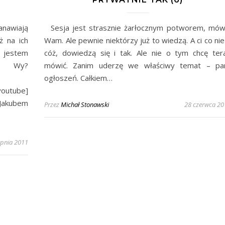
anawiają
Sesja jest strasznie żarłocznym potworem, mów
ż na ich
Wam. Ale pewnie niektórzy już to wiedzą. A ci co nie
a jestem
cóż, dowiedzą się i tak. Ale nie o tym chcę ter
Wy?
mówić. Zanim uderzę we właściwy temat – pa
ogłoszeń. Całkiem…
youtube]
 Jakubem
Przez
Michał Stonawski
28 czerwca 20
rpnia 2011