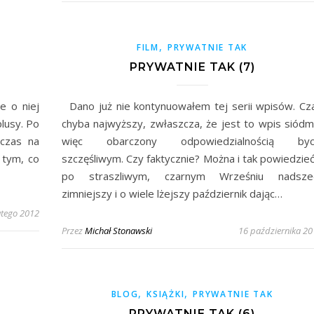
,
FILM
PRYWATNIE TAK
PRYWATNIE TAK (7)
e o niej
Dano już nie kontynuowałem tej serii wpisów. Cz
lusy. Po
chyba najwyższy, zwłaszcza, że jest to wpis siódm
 czas na
więc obarczony odpowiedzialnością byc
 tym, co
szczęśliwym. Czy faktycznie? Można i tak powiedzie
po straszliwym, czarnym Wrześniu nadsze
zimniejszy i o wiele lżejszy październik dając…
utego 2012
Przez
Michał Stonawski
16 października 20
,
,
BLOG
KSIĄŻKI
PRYWATNIE TAK
PRYWATNIE TAK (6)