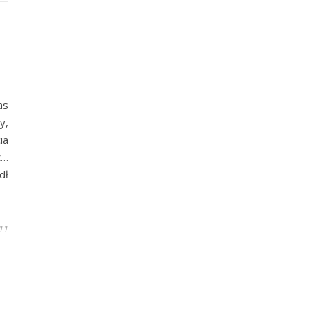
as
y,
ia
ć…
dł
11