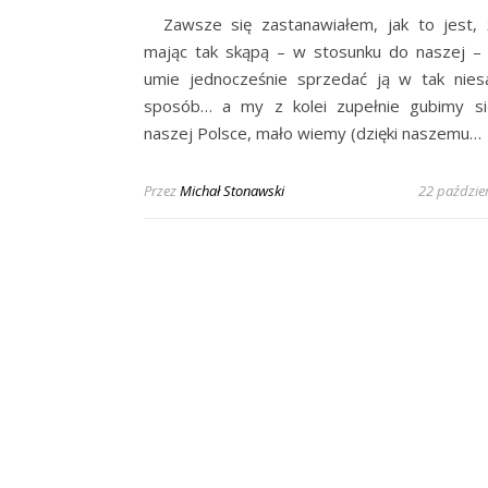
Zawsze się zastanawiałem, jak to jest, 
mając tak skąpą – w stosunku do naszej – h
umie jednocześnie sprzedać ją w tak nie
sposób… a my z kolei zupełnie gubimy si
naszej Polsce, mało wiemy (dzięki naszemu…
Przez
Michał Stonawski
22 paździe