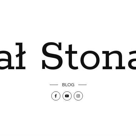
ał Ston
BLOG