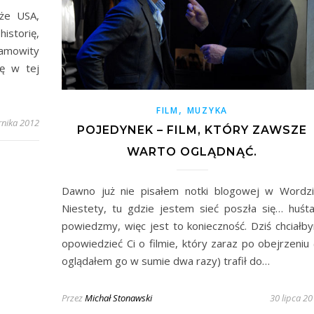
że USA,
istorię,
samowity
ę w tej
,
FILM
MUZYKA
rnika 2012
POJEDYNEK – FILM, KTÓRY ZAWSZE
WARTO OGLĄDNĄĆ.
Dawno już nie pisałem notki blogowej w Wordzi
Niestety, tu gdzie jestem sieć poszła się… huśta
powiedzmy, więc jest to konieczność. Dziś chciałb
opowiedzieć Ci o filmie, który zaraz po obejrzeniu 
oglądałem go w sumie dwa razy) trafił do…
Przez
Michał Stonawski
30 lipca 2