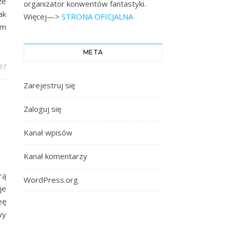
że
organizator konwentów fantastyki.
ak
Więcej—>
STRONA OFICJALNA
am
META
017
Zarejestruj się
Zaloguj się
Kanał wpisów
Kanał komentarzy
rą
WordPress.org
je
eę
wy