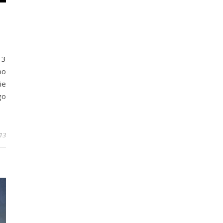
13
bo
ie
go
13