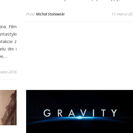
M
Przez
Michał Stonawski
11 marca 20
na. Film
ntastyki
takcie z
lu dni i
ie.…
opada 2016