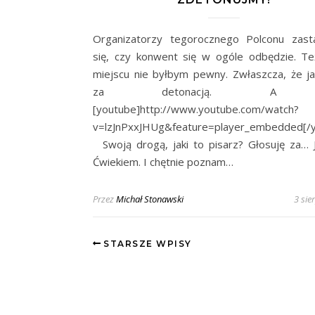
Organizatorzy tegorocznego Polconu zast
się, czy konwent się w ogóle odbędzie. Te
miejscu nie byłbym pewny. Zwłaszcza, że j
za detonacją. A 
[youtube]http://www.youtube.com/watch?
v=lzJnPxxJHUg&feature=player_embedded[/
Swoją drogą, jaki to pisarz? Głosuję za…
Ćwiekiem. I chętnie poznam…
Przez
Michał Stonawski
3 sie
STARSZE WPISY