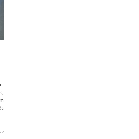
e.
ć,
ym
(a
012