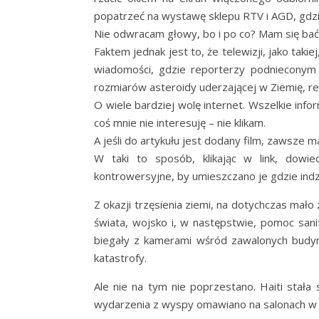
popatrzeć na wystawę sklepu RTV i AGD, gdzie
Nie odwracam głowy, bo i po co? Mam się bać
Faktem jednak jest to, że telewizji, jako takie
wiadomości, gdzie reporterzy podnieconym 
rozmiarów asteroidy uderzającej w Ziemię, rela
O wiele bardziej wolę internet. Wszelkie info
coś mnie nie interesuję – nie klikam.
A jeśli do artykułu jest dodany film, zawsze m
W taki to sposób, klikając w link, dowi
kontrowersyjne, by umieszczano je gdzie indzie
Z okazji trzęsienia ziemi, na dotychczas mało
świata, wojsko i, w następstwie, pomoc sa
biegały z kamerami wśród zawalonych budynkó
katastrofy.
Ale nie na tym nie poprzestano. Haiti stała
wydarzenia z wyspy omawiano na salonach w Eu