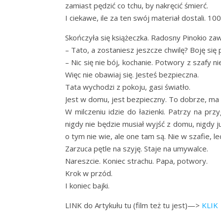
zamiast pędzić co tchu, by nakręcić śmierć.
I ciekawe, ile za ten swój materiał dostali. 
Skończyła się książeczka. Radosny Pinokio za
– Tato, a zostaniesz jeszcze chwilę? Boję si
– Nic się nie bój, kochanie. Potwory z szafy 
Więc nie obawiaj się. Jesteś bezpieczna.
Tata wychodzi z pokoju, gasi światło.
Jest w domu, jest bezpieczny. To dobrze, ma 
W milczeniu idzie do łazienki. Patrzy na prz
nigdy nie będzie musiał wyjść z domu, nigdy j
o tym nie wie, ale one tam są. Nie w szafie, l
Zarzuca pętle na szyję. Staje na umywalce.
Nareszcie. Koniec strachu. Papa, potwory.
Krok w przód.
I koniec bajki.
LINK do Artykułu tu (film też tu jest)—>
KLIK