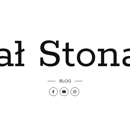
ał Ston
BLOG