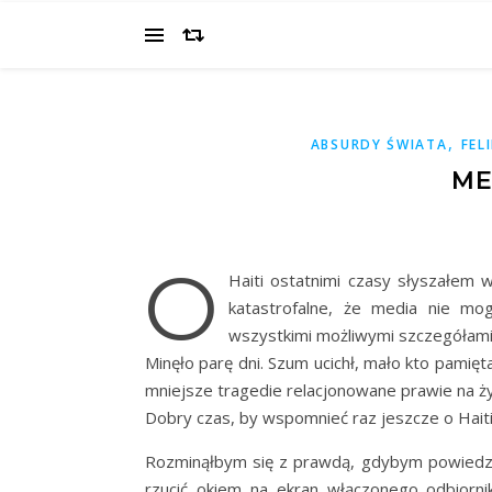
,
ABSURDY ŚWIATA
FEL
ME
O
Haiti ostatnimi czasy słyszałem w
katastrofalne, że media nie mog
wszystkimi możliwymi szczegółami
Minęło parę dni. Szum ucichł, mało kto pamięta
mniejsze tragedie relacjonowane prawie na ż
Dobry czas, by wspomnieć raz jeszcze o Haiti.
Rozminąłbym się z prawdą, gdybym powiedział
rzucić okiem na ekran włączonego odbiornik