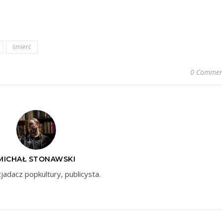
śmierć
0 Commen
MICHAŁ STONAWSKI
zjadacz popkultury, publicysta.