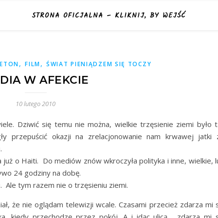
STRONA OFICJALNA – KLIKNIJ, BY WEJŚĆ
,
,
IETON
FILM
ŚWIAT PIENIĄDZEM SIĘ TOCZY
DIA W AFEKCIE
10 lutego 2010
iele. Dziwić się temu nie można, wielkie trzęsienie ziemi było t
ły przepuścić okazji na zrelacjonowanie nam krwawej jatki 
.
 już o Haiti. Do mediów znów wkroczyła polityka i inne, wielkie, 
ywo 24 godziny na dobę.
 Ale tym razem nie o trzęsieniu ziemi.
, że nie oglądam telewizji wcale. Czasami przecież zdarza mi s
a, kiedy przechodzę przez pokój. A i idąc ulicą, zdarza mi s