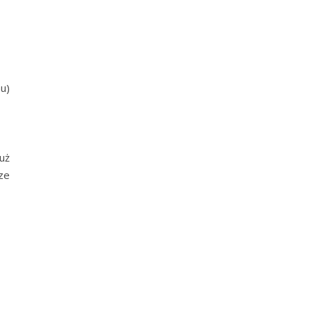
mu)
uż
cze