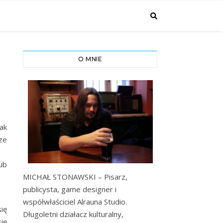
O MNIE
ak
ze
lub
MICHAŁ STONAWSKI – Pisarz,
publicysta, game designer i
współwłaściciel Alrauna Studio.
ię
Długoletni działacz kulturalny,
ię