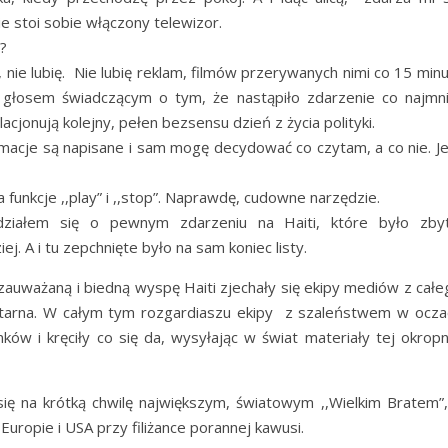
 stoi sobie włączony telewizor.
?
j, nie lubię. Nie lubię reklam, filmów przerywanych nimi co 15 minu
głosem świadczącym o tym, że nastąpiło zdarzenie co najmni
cjonują kolejny, pełen bezsensu dzień z życia polityki.
rmacje są napisane i sam mogę decydować co czytam, a co nie. Jeś
a funkcje ,,play” i ,,stop”. Naprawdę, cudowne narzędzie.
edziałem się o pewnym zdarzeniu na Haiti, które było zby
j. A i tu zepchnięte było na sam koniec listy.
 zauważaną i biedną wyspę Haiti zjechały się ekipy mediów z całe
nitarna. W całym tym rozgardiaszu ekipy z szaleństwem w ocza
w i kręciły co się da, wysyłając w świat materiały tej okropn
 się na krótką chwilę największym, światowym ,,Wielkim Bratem”,
ropie i USA przy filiżance porannej kawusi.