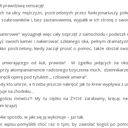
li prawdziwą sensację!
ch na ulicy mężczyzn, postrzelonych przez funkcjonariuszy policj
a szabrowników i, bez zastanowienia, wypalili w ich stronę z swo
ohaterowie” wyciągnęli więc cały osprzęt z samochodu i podeszli 
czyć swoich kamer i nakierować szklanego oka, pełnym dramatyz
ekko postrzelony, kiedy zaczął prosić o pomoc, także dostał swo
 umierającego od kuli, prawda? W zgiełku jadących na oko
 przy akompaniamencie radosnego bzyczenia much, dziennikarze
cili operę pod tytułem ,, człowiek umiera!”.
edy kto umrze, a trzeba jeszcze nakręcić jak to krew wypływa z u
guje na chodniku…
ościu mówisz?! My tu ciężko na ŻYCIE zarabiamy, kręcąc na
 kraju!)
Ale sposób, w jaki się ją wykonuje – już tak.
go wpisu pomyśleli choć raz o tym, by zawołać kogoś po pomo