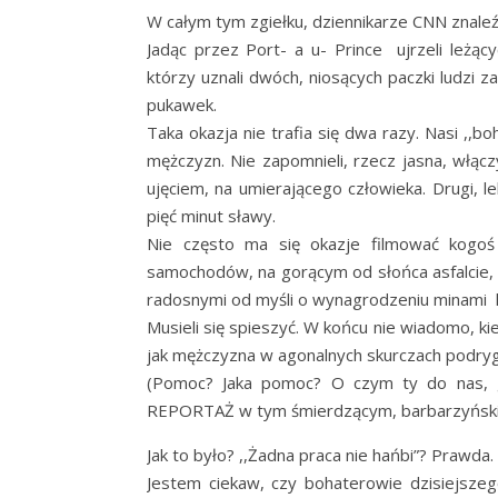
W całym tym zgiełku, dziennikarze CNN znaleź
Jadąc przez Port- a u- Prince ujrzeli leżący
którzy uznali dwóch, niosących paczki ludzi z
pukawek.
Taka okazja nie trafia się dwa razy. Nasi ,,b
mężczyzn. Nie zapomnieli, rzecz jasna, włą
ujęciem, na umierającego człowieka. Drugi, l
pięć minut sławy.
Nie często ma się okazje filmować kogoś
samochodów, na gorącym od słońca asfalcie,
radosnymi od myśli o wynagrodzeniu minami krę
Musieli się spieszyć. W końcu nie wiadomo, ki
jak mężczyzna w agonalnych skurczach podry
(Pomoc? Jaka pomoc? O czym ty do nas, g
REPORTAŻ w tym śmierdzącym, barbarzyńskim
Jak to było? ,,Żadna praca nie hańbi”? Prawda. 
Jestem ciekaw, czy bohaterowie dzisiejsze