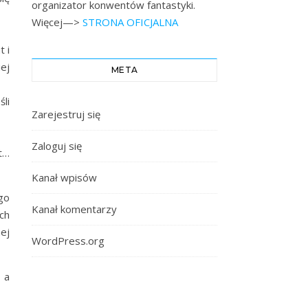
organizator konwentów fantastyki.
Więcej—>
STRONA OFICJALNA
t i
ej
META
li
Zarejestruj się
Zaloguj się
t…
Kanał wpisów
go
Kanał komentarzy
ch
ej
WordPress.org
 a