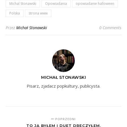
Michal Stonawski
Opowiadania
opowiadanie halloween
Polska
strona www
Przez
Michał Stonawski
0 Comments
MICHAŁ STONAWSKI
Pisarz, zjadacz popkultury, publicysta.
POPRZEDNI
TO JA BYŁEM I DUET DRĘCZYŁEM.